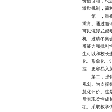
价值引领，S
激励机制，简称i
第一，重视价
熏育。通过邀
可以沉浸式感
机，邀请冬奥
辨能力和批判
生可以和校长
化、形象化，
握，更容易入
第二，强化知
规划。为支撑
慧化评价。这
后实现柔性成
项。采取教学