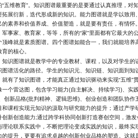
的“五维教育”。知识图谱最重要的是要通过认真推理，对
要拓展衍新，迭代形成新的知识。能力图谱就是学以致用
己的素养和价值养成、价值塑造，就是要有责任，有情怀
、军事家、教育家，等等，所有的“家”里面都有它最大的
个顶峰就是素质图谱。四个图谱如能合一，我们就能培养
教育的核心。
识图谱就是教学中的专业教材、课程，以及对学生的
识图谱活化的路径。学生的知识元、知识链、知识面到知
，就有了知识图谱，才能真正通过知识驱动来实现“五维”
个雷达图，包含学习能力(自主解决、持续学习)、实践
)、创新品格(批判精神、逻辑思维)、创业创造和团队协作
目和课程实现元知识的汲取与研究能力的提升；通过产学
升创新创造能力;通过跨学科协同创新打造赛创空间，激发
与理论联系实践中，不断把理论变成实践的知识，最终实
力的提升，更要有追求卓越的创新创业品格的塑造。这就