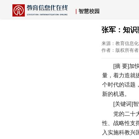
|
智慧校园
张军：知识
来源：教育信息化在
作者：版权所有
[摘 要]加
量，着力造就
个时代的话题
新的机遇。
[关键词]智
党的二十大报
性、战略性支
入实施科教兴