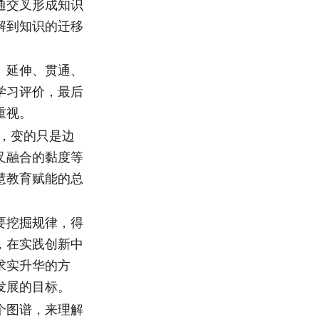
通交叉形成知识
解到知识的迁移
、延伸、贯通、
学习评价，最后
重视。
，变的只是边
叉融合的黏度等
慧教育赋能的总
要挖掘规律，得
，在实践创新中
求实升华的方
发展的目标。
个图谱，来理解