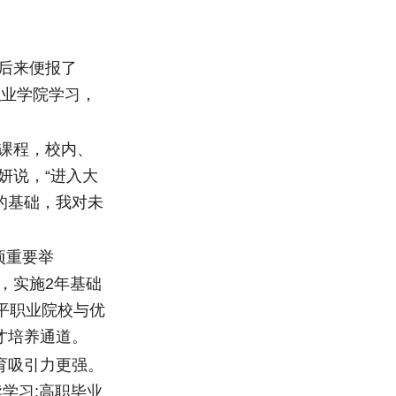
后来便报了
职业学院学习，
课程，校内、
妍说，“进入大
的基础，我对未
项重要举
，实施2年基础
平职业院校与优
才培养通道。
育吸引力更强。
学习;高职毕业