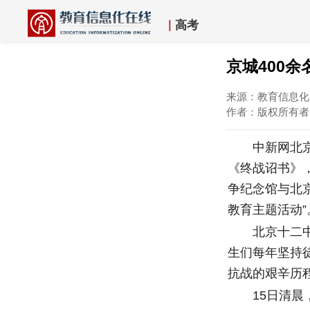
|
高考
京城400
来源：教育信息化在
作者：版权所有
中新网北京8月
《终战诏书》
争纪念馆与北
教育主题活动”
北京十二中的
生们每年坚持
抗战的艰辛历
15日清晨，