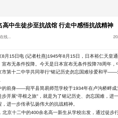
余名高中生徒步至抗战馆 行走中感悟抗战精神
线...
20
者
15日电 (记者杜燕)1945年8月15日，日本裕仁天皇
，宣布无条件投降。今天是日本宣布无条件投降78周年，
京市第十二中学共同举行“铭记历史勿忘国难珍爱和平——
。
前身——宛平县简易师范学校于1934年在卢沟桥畔成
徒步开展“寻根之旅”，就是为了铭记历史、勿忘国难，进
程，进一步传承弘扬伟大的抗战精神。
北京十二中的400余名高一新生从学校出发，通过徒步