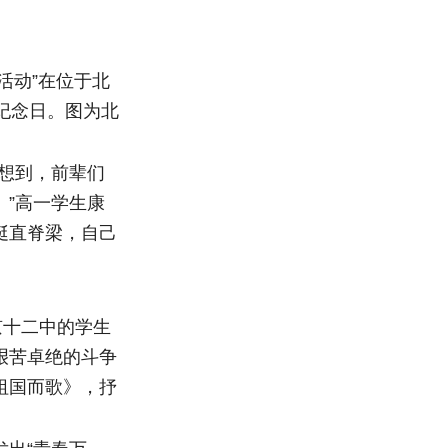
活动”在位于北
纪念日。图为北
想到，前辈们
”高一学生康
挺直脊梁，自己
京十二中的学生
艰苦卓绝的斗争
祖国而歌》，抒