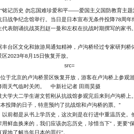
“铭记历史 勿忘国难珍爱和平——爱国主义国防教育主题
抗日战争纪念馆举行。当日是日本宣布无条件投降78周年
生代表朗诵抗战英烈赵一曼和左权在抗战时期撰写的家书
台区文化和旅游局通知精神，卢沟桥经过专家研判桥
区2023年8月15日恢复开放。
位于北京的卢沟桥景区恢复开放，游客在卢沟桥上参观
降雨天气临时关闭。 中新社记者 田雨昊摄
学大二学生谢文哲刚从抗战馆参观完后来到卢沟桥上。
日本投降的日子，特意预约了抗战馆和卢沟桥的票。”
前都是从书上学历史，这次则是在行进中重温历史。他
辈用鲜血换来的，我们应该勿忘历史，珍惜当下”，更要“
直观地了解当年日本的罪行”。