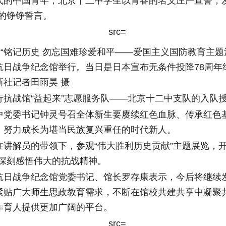
中国青年，北京十二中学生以青春的名义庄严宣誓，发
”的铮铮誓言。
“铭记历史 勿忘国难珍爱和平——爱国主义国防教育主题
抗日战争纪念馆举行。当日是日本宣布无条件投降78周年
新社记者田雨昊 摄
战馆“益起来”志愿服务队——北京十二中支队的入队
委书记钟灵号召全体新生要赓续红色血脉、传承红色
，努力成长为堪当民族复兴重任的时代新人。
解员的带领下，参观“伟大胜利历史贡献”主题展览，开
，深刻感悟伟大的抗战精神。
战争纪念馆党委书记、馆长罗存康表示，今后将继续
紧贴广大师生思政教育需求，不断在馆校共建共享中凝聚
作育人提供更加广阔的平台。