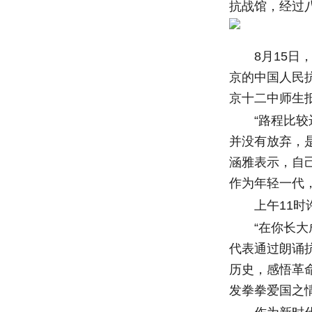
抗战馆，经过
8月15日，
京的中国人民
京十二中师生
“路程比较远
并没有放弃，
涵雅表示，自
作为年轻一代
上午11时许
“在你长大成
代表通过朗诵
历史，感悟革
发拳拳爱国之