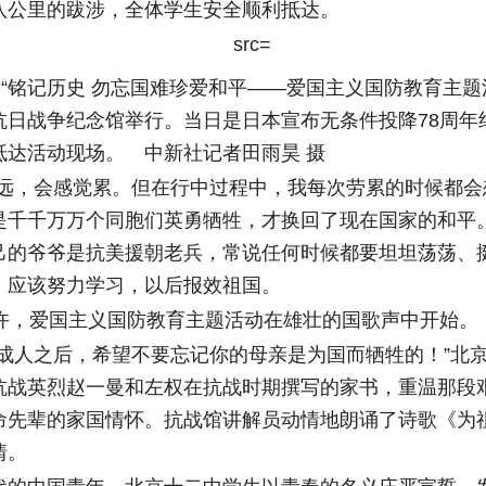
八公里的跋涉，全体学生安全顺利抵达。
“铭记历史 勿忘国难珍爱和平——爱国主义国防教育主题
抗日战争纪念馆举行。当日是日本宣布无条件投降78周年
抵达活动现场。 中新社记者田雨昊 摄
，会感觉累。但在行中过程中，我每次劳累的时候都会
是千千万万个同胞们英勇牺牲，才换回了现在国家的和平。
己的爷爷是抗美援朝老兵，常说任何时候都要坦坦荡荡、
，应该努力学习，以后报效祖国。
，爱国主义国防教育主题活动在雄壮的国歌声中开始。
人之后，希望不要忘记你的母亲是为国而牺牲的！”北
抗战英烈赵一曼和左权在抗战时期撰写的家书，重温那段
命先辈的家国情怀。抗战馆讲解员动情地朗诵了诗歌《为
情。