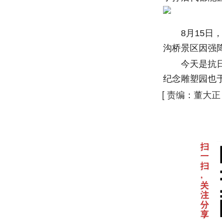
8月15日，
沟桥景区因强
今天是抗日战
纪念雕塑园也于
[
责编：董大正