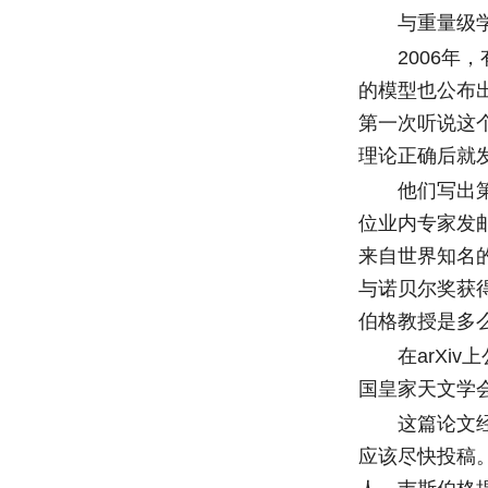
与重量级学者
2006年，
的模型也公布
第一次听说这
理论正确后就发
他们写出第一
位业内专家发
来自世界知名
与诺贝尔奖获得
伯格教授是多
在arXiv上
国皇家天文学
这篇论文经历
应该尽快投稿