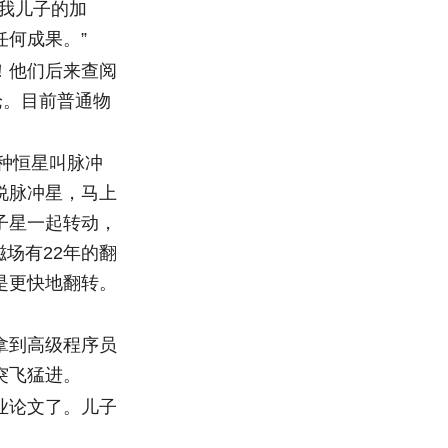
我儿子的加
何成果。”
！他们后来查阅
论。目前普通物
。
种恒星叫脉冲
说脉冲星，马上
子星一起转动，
磁场有22年的翻
是更快地翻转。
拿到高级程序员
突飞猛进。
业论文了。儿子