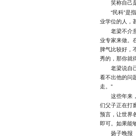
笑称自己是“
“民科”是指
业学位的人，
老梁不介意被
业专家来做。
脾气比较好，
秀的，那你就
老梁说自己有
看不出他的问
走。”
这些年来，老
们父子正在打
预言，让世界
即可。如果能
扬子晚报