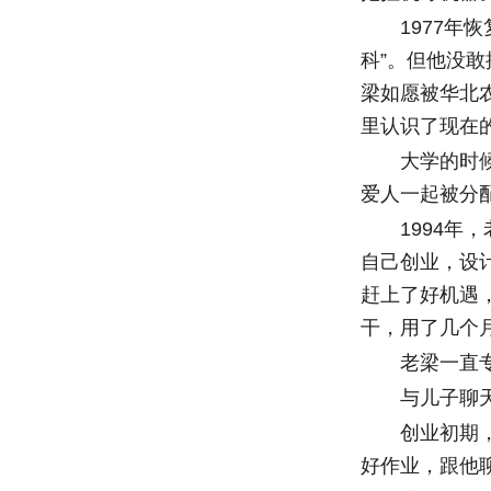
1977年恢
科”。但他没
梁如愿被华北
里认识了现在
大学的时候，
爱人一起被分
1994年，
自己创业，设
赶上了好机遇
干，用了几个月
老梁一直专注
与儿子聊天重
创业初期，工
好作业，跟他