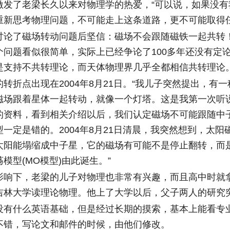
了老梁长久以来对物理学的热爱，“可以说，如果没有
重新思考物理问题，不可能走上这条道路，更不可能取得任
了磁场转动问题后坚信：磁场不会跟随磁铁一起共转
个问题看似很简单，实际上已经争论了100多年还没有定
是支持不共转理论，而天体物理界几乎全都相信共转理论
折点出现在2004年8月21日。“我儿子突然提出，有一
磁场跟着星体一起转动，就像一个灯塔。这是我第一次听
的资料，看到相关介绍以后，我们认定磁场不可能跟随中
一定是错的。2004年8月21日清晨，我突然想到，太阳
太阳能塌缩成中子星，它的磁场有可能不是停止翻转，而
模型(MO模型)由此诞生。”
下，老梁的儿子对物理也非常有兴趣，而且高中时就
吉林大学读理论物理。他上了大学以后，父子两人的研究
什么英语基础，但是经过长期的摸索，基本上能看专
不错，写论文和邮件的时候，由他们修改。