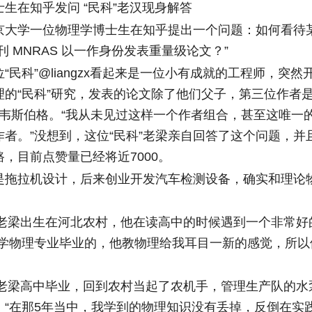
在知乎发问 “民科”老汉现身解答
学一位物理学博士生在知乎提出一个问题：如何看待某
刊 MNRAS 以一作身份发表重量级论文？”
科”@liangzx看起来是一位小有成就的工程师，突然
理的“民科”研究，发表的论文除了他们父子，第三位作者
M·韦斯伯格。“我从未见过这样一个作者组合，甚至这唯一
作者。”没想到，这位“民科”老梁亲自回答了这个问题，并
，目前点赞量已经将近7000。
拉机设计，后来创业开发汽车检测设备，确实和理论
老梁出生在河北农村，他在读高中的时候遇到一个非常好
大学物理专业毕业的，他教物理给我耳目一新的感觉，所以
老梁高中毕业，回到农村当起了农机手，管理生产队的水
。“在那5年当中，我学到的物理知识没有丢掉，反倒在实践