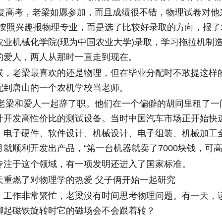
复高考，老梁如愿参加，而且成绩很不错，物理试卷对他
敢按照兴趣报物理专业，而是选了比较好录取的方向，报了
农业机械化学院(现为中国农业大学)录取，学习拖拉机制
的爱人，两人从那时一直走到现在。
老梁最喜欢的还是物理，但在毕业分配时不敢提这样
配到唐山的一个农机学校当老师。
老梁和爱人一起辞了职。他们在一个偏僻的胡同里租了一
计开发高性价比的测试设备。当时中国汽车市场正开始快
，电子硬件、软件设计、机械设计、电子组装、机械加工
就顺利开发出产品，“第一台机器就卖了7000块钱，可高
于这个领域，有一项发明还进入了国家标准。
燃了对物理学的热爱 父子俩开始一起研究
作非常繁忙，老梁没有时间思考物理问题。有一天，
聊起磁铁旋转时它的磁场会不会跟着转？