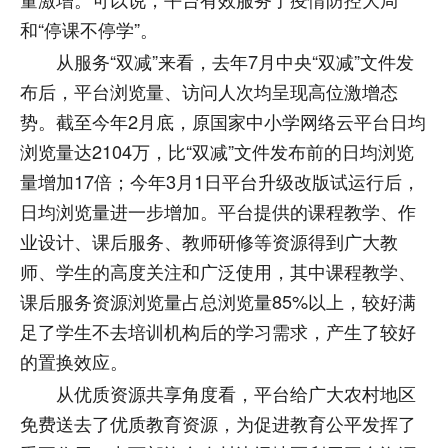
和“停课不停学”。
从服务“双减”来看，去年7月中央“双减”文件发
布后，平台浏览量、访问人次均呈现高位激增态
势。截至今年2月底，原国家中小学网络云平台日均
浏览量达2104万，比“双减”文件发布前的日均浏览
量增加17倍；今年3月1日平台升级改版试运行后，
日均浏览量进一步增加。平台提供的课程教学、作
业设计、课后服务、教师研修等资源得到广大教
师、学生的高度关注和广泛使用，其中课程教学、
课后服务资源浏览量占总浏览量85%以上，较好满
足了学生不去培训机构后的学习需求，产生了较好
的置换效应。
从优质资源共享角度看，平台给广大农村地区
免费送去了优质教育资源，为促进教育公平发挥了