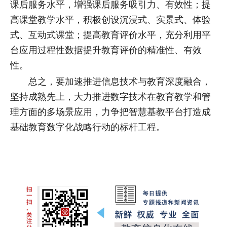
课后服务水平，增强课后服务吸引力、有效性；提
高课堂教学水平，积极创设沉浸式、实景式、体验
式、互动式课堂；提高教育评价水平，充分利用平
台应用过程性数据提升教育评价的精准性、有效
性。
总之，要加速推进信息技术与教育深度融合，
坚持成熟先上，大力推进数字技术在教育教学和管
理方面的多场景应用，力争把智慧基教平台打造成
基础教育数字化战略行动的标杆工程。