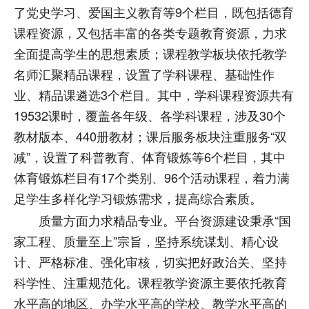
了党史学习、爱国主义教育等9个栏目，既包括德育
课程资源，又包括丰富的各类专题教育资源，力求
全面提高学生的思想素质；课程教学板块依托教学
名师汇聚精品课程，设置了学科课程、基础性作
业、精品课遴选3个栏目。其中，学科课程资源共有
19532课时，覆盖各年级、各学科课程，涉及30个
教材版本、440册教材；课后服务板块注重服务“双
减”，设置了科普教育、体育锻炼等6个栏目，其中
体育锻炼栏目有17个类别、96个活动课程，着力满
足学生多样化学习锻炼需求，提高综合素质。
质量方面力求精品专业。平台资源建设秉承“国
家工程、质量至上”宗旨，坚持系统谋划、精心设
计、严格标准、强化审核，切实把好政治关、坚持
科学性、注重规范化。课程教学资源主要依托教育
水平高的地区、办学水平高的学校、教学水平高的