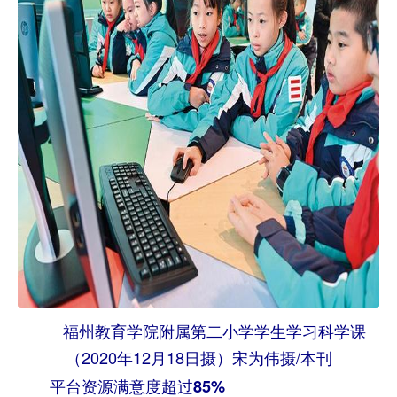
福州教育学院附属第二小学学生学习科学课
（2020年12月18日摄）宋为伟摄/本刊
平台资源满意度超过85%