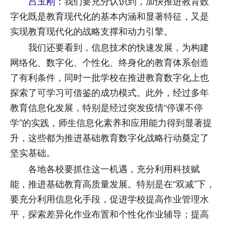
我们要充分认识到，加快推进教育数
吕玉刚：
字化既是教育现代化的基本内涵和显著特征，又是
实现教育现代化的战略支撑和动力引擎。
我们还要看到，信息技术的快速发展，为构建
网络化、数字化、个性化、终身化的教育体系创造
了有利条件，同时一批学校在推进教育数字化上也
探索了可学习可借鉴的成功模式。此外，经过多年
教育信息化发展，特别是经过突发疫情“停课不停
学”的实践，师生信息化素养和应用能力得到显著提
升，这些都为推进基础教育数字化战略行动奠定了
坚实基础。
各地各校要抓住这一机遇，充分利用科技赋
能，推进基础教育高质量发展。特别是在“双减”下，
要充分利用信息化手段，促进学校提高作业管理水
平，探索差异化作业布置和个性化作业辅导；提高