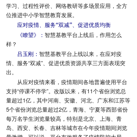
学习、过程性评价、网络教研等多场景应用，全方
位推进中小学智慧教育发展。
应对疫情、服务“双减”、促进优质均衡
智慧基教平台上线后，作用怎么
《瞭望》：
样？
智慧基教平台上线以来，在应对疫
吕玉刚：
情、服务“双减”、促进优质资源共享三方面表现突
出。
从应对疫情来看，疫情期间各地普遍使用平台
支持“停课不停学”。改版以来，有11个省份浏览总
量超过1亿，其中河南、安徽、河北、广东和江苏等
5个省份浏览总量超过2亿，青海、宁夏等西部省份
每万名学生浏览量较高，特别是北京、上海、青
岛、西安、长春、吉林等城市在今年疫情期间浏览
量激增。可以说，平台有效服务了疫情防控大局