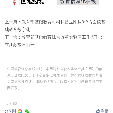
上一篇：
教育部基础教育司司长吕玉刚从3个方面谈基
础教育数字化
下一篇：
教育部基础教育综合改革实验区工作 研讨会
在江苏常州召开
中国教育信息在线声明：本网转载自合作媒体或其它网站的信
息，登载此文出于传递更多信息之目的，并不意味着赞同其观
点或证实其描述。如因作品内容、版权和其它问题请及时与本
网联系。
阅读 52
分享到
举报